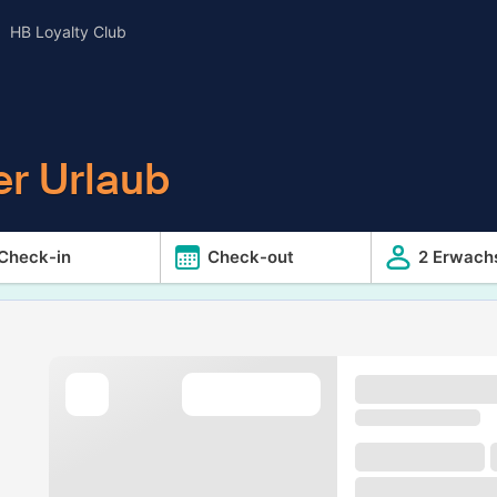
HB Loyalty Club
er Urlaub
Check-in
Check-out
2 Erwach