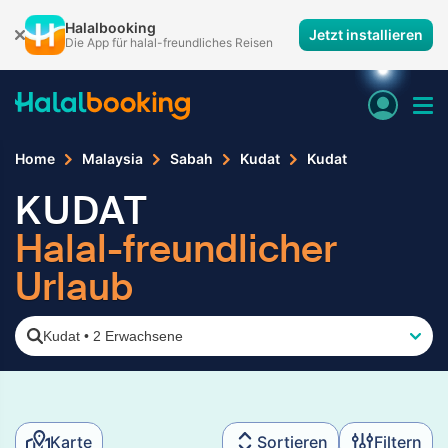
Halalbooking
Jetzt installieren
Die App für halal-freundliches Reisen
Home
Malaysia
Sabah
Kudat
Kudat
KUDAT
Halal-freundlicher
Urlaub
Kudat
•
2 Erwachsene
Karte
Sortieren
Filtern