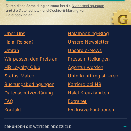
Durch diese Anmeldung erkenne ich die
Nutzerbedingungen
und die
Datenschutz- und Cookie-Erklärung
von
Halalbooking an.
Über Uns
Halalbooking-Blog
Halal Reisen?
Unsere Newsletter
Umrah
Unsere e-News
Wir passen den Preis an
Pressemitteilungen
HB Loyalty Club
Agentur werden
Status-Match
Unterkunft registrieren
Buchungsbedingungen
Karriere bei HB
Datenschutzerklärung
Halal Kreuzfahrten
FAQ
Extranet
Kontakt
Exklusive Funktionen
ERKUNDEN SIE WEITERE REISEZIELE