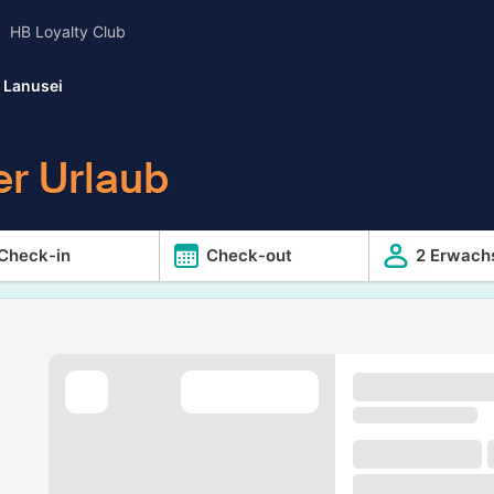
HB Loyalty Club
Lanusei
er Urlaub
Check-in
Check-out
2 Erwach