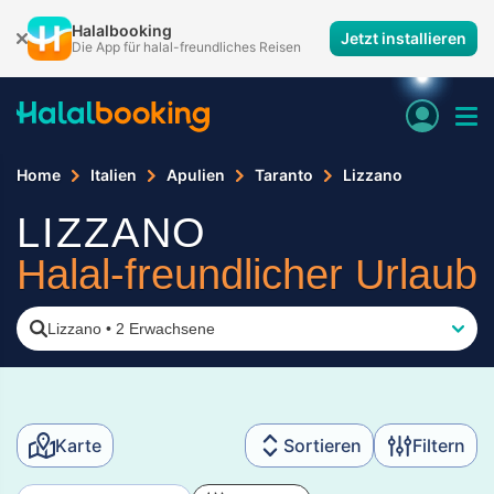
Halalbooking
Jetzt installieren
Die App für halal-freundliches Reisen
Home
Italien
Apulien
Taranto
Lizzano
LIZZANO
Halal-freundlicher Urlaub
Lizzano
•
2 Erwachsene
Karte
Sortieren
Filtern