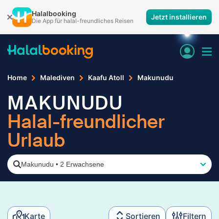
Halalbooking
Jetzt installieren
Die App für halal-freundliches Reisen
Home
Malediven
Kaafu Atoll
Makunudu
MAKUNUDU
Halal-freundlicher
Urlaub
Makunudu
•
2 Erwachsene
Karte
Sortieren
Filtern