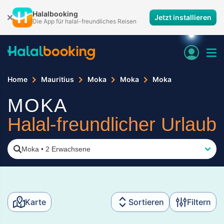
Halalbooking
Jetzt installieren
Die App für halal-freundliches Reisen
Home
Mauritius
Moka
Moka
Moka
MOKA
Halal-freundlicher Urlaub
Moka
•
2 Erwachsene
Karte
Sortieren
Filtern