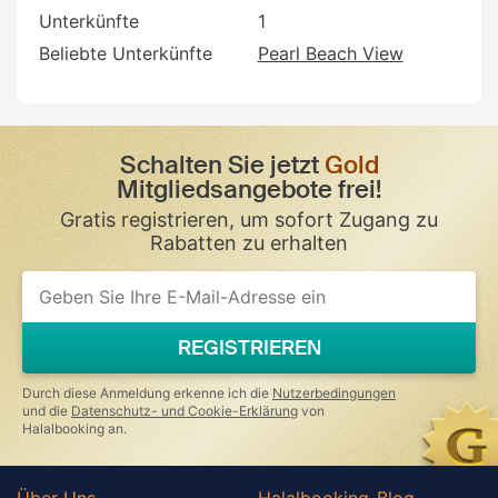
Unterkünfte
1
Beliebte Unterkünfte
Pearl Beach View
Schalten Sie jetzt
Gold
Mitgliedsangebote frei!
Gratis registrieren, um sofort Zugang zu
Rabatten zu erhalten
If
you
are
a
REGISTRIEREN
human,
ignore
this
Durch diese Anmeldung erkenne ich die
Nutzerbedingungen
field
und die
Datenschutz- und Cookie-Erklärung
von
Halalbooking an.
Über Uns
Halalbooking-Blog