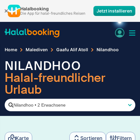
Halalbooking
Jetzt installieren
Die App für halal-freundliches Reisen
Home
Malediven
Gaafu Alif Atoll
Nilandhoo
NILANDHOO
Halal-freundlicher
Urlaub
Nilandhoo
•
2 Erwachsene
Karte
Sortieren
Filtern