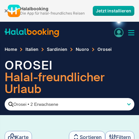
Halalbooking
Jetzt installieren
Die App für halal-freundliches Reisen
Home
Italien
Sardinien
Nuoro
Orosei
OROSEI
Halal-freundlicher
Urlaub
Orosei
•
2 Erwachsene
Karte
Sortieren
Filtern