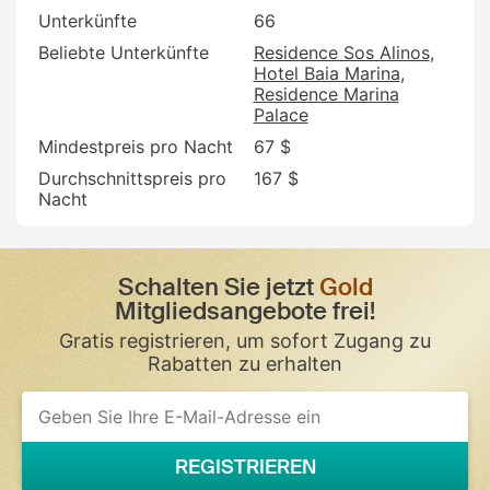
Unterkünfte
66
Beliebte Unterkünfte
Residence Sos Alinos
Hotel Baia Marina
Residence Marina
Palace
Mindestpreis pro Nacht
67 $
Durchschnittspreis pro
167 $
Nacht
Schalten Sie jetzt
Gold
Mitgliedsangebote frei!
Gratis registrieren, um sofort Zugang zu
Rabatten zu erhalten
If
you
are
a
REGISTRIEREN
human,
ignore