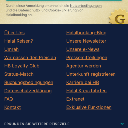
this
Durch diese Anmeldung erkenne ich die
Nutzerbedingungen
field
und die
Datenschutz- und Cookie-Erklärung
von
Halalbooking an.
Über Uns
Halalbooking-Blog
Halal Reisen?
Unsere Newsletter
Umrah
Unsere e-News
Wir passen den Preis an
Pressemitteilungen
HB Loyalty Club
Agentur werden
Status-Match
Unterkunft registrieren
Buchungsbedingungen
Karriere bei HB
Datenschutzerklärung
Halal Kreuzfahrten
FAQ
Extranet
Kontakt
Exklusive Funktionen
ERKUNDEN SIE WEITERE REISEZIELE