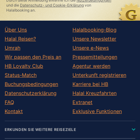
Durch diese Anmeldung erkenne ich die
Nutzerbedingungen
field
und die
Datenschutz- und Cookie-Erklärung
von
Halalbooking an.
Über Uns
Halalbooking-Blog
Halal Reisen?
Unsere Newsletter
Umrah
Unsere e-News
Wir passen den Preis an
Pressemitteilungen
HB Loyalty Club
Agentur werden
Status-Match
Unterkunft registrieren
Buchungsbedingungen
Karriere bei HB
Datenschutzerklärung
Halal Kreuzfahrten
FAQ
Extranet
Kontakt
Exklusive Funktionen
ERKUNDEN SIE WEITERE REISEZIELE