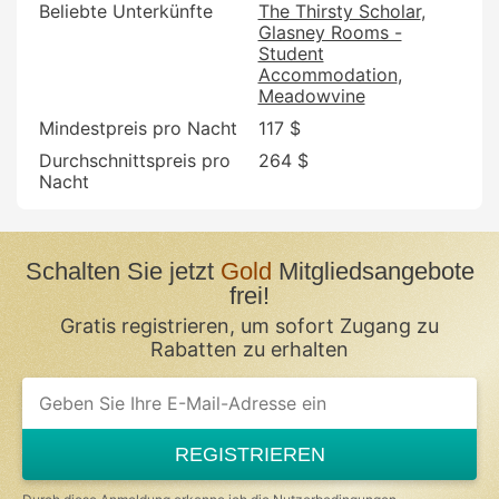
Beliebte Unterkünfte
The Thirsty Scholar
Glasney Rooms -
Student
Accommodation
Meadowvine
Mindestpreis pro Nacht
117 $
Durchschnittspreis pro
264 $
Nacht
Schalten Sie jetzt
Gold
Mitgliedsangebote
frei!
Gratis registrieren, um sofort Zugang zu
Rabatten zu erhalten
If
you
are
a
REGISTRIEREN
human,
ignore
this