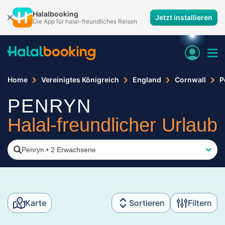
Halalbooking
Jetzt installieren
Die App für halal-freundliches Reisen
Home
Vereinigtes Königreich
England
Cornwall
P
PENRYN
Halal-freundlicher Urlaub
Penryn
•
2 Erwachsene
Karte
Sortieren
Filtern