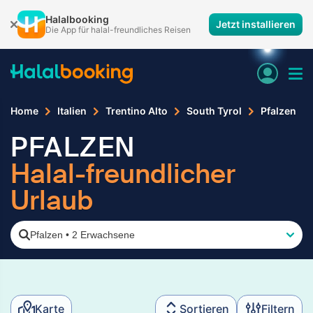
Halalbooking
Jetzt installieren
Die App für halal-freundliches Reisen
Home
Italien
Trentino Alto
South Tyrol
Pfalzen
PFALZEN
Halal-freundlicher
Urlaub
Pfalzen
•
2 Erwachsene
Karte
Sortieren
Filtern