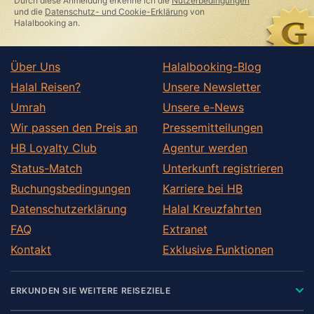
Durch diese Anmeldung erkenne ich die
Nutzerbedingungen
und die
Datenschutz- und Cookie-Erklärung
von
Halalbooking an.
Über Uns
Halalbooking-Blog
Halal Reisen?
Unsere Newsletter
Umrah
Unsere e-News
Wir passen den Preis an
Pressemitteilungen
HB Loyalty Club
Agentur werden
Status-Match
Unterkunft registrieren
Buchungsbedingungen
Karriere bei HB
Datenschutzerklärung
Halal Kreuzfahrten
FAQ
Extranet
Kontakt
Exklusive Funktionen
ERKUNDEN SIE WEITERE REISEZIELE