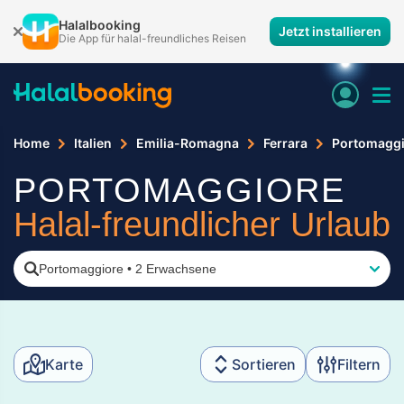
Halalbooking
Jetzt installieren
Die App für halal-freundliches Reisen
Home
Italien
Emilia-Romagna
Ferrara
Portomaggi
PORTOMAGGIORE
Halal-freundlicher Urlaub
Portomaggiore
•
2 Erwachsene
Karte
Sortieren
Filtern