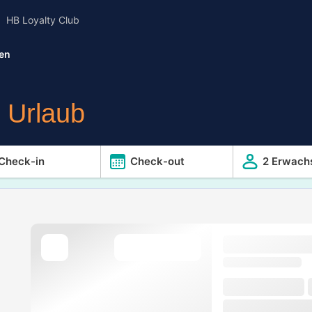
HB Loyalty Club
den
r Urlaub
Check-in
Check-out
2 Erwach