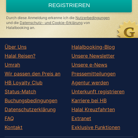
REGISTRIEREN
Durch diese Anmeldung erkenne ich die
Nutzerbedingungen
und die
Datenschutz- und Cookie-Erklärung
von
Halalbooking an.
Über Uns
Halalbooking-Blog
Halal Reisen?
Unsere Newsletter
Umrah
Unsere e-News
Wir passen den Preis an
Pressemitteilungen
HB Loyalty Club
Agentur werden
Status-Match
Unterkunft registrieren
Buchungsbedingungen
Karriere bei HB
Datenschutzerklärung
Halal Kreuzfahrten
FAQ
Extranet
Kontakt
Exklusive Funktionen