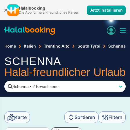
Halalbooking
Jetzt installieren
Die App für halal-freundliches Reisen
Home
Italien
Trentino Alto
South Tyrol
Schenna
SCHENNA
Halal-freundlicher Urlaub
Schenna
•
2 Erwachsene
Karte
Sortieren
Filtern