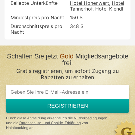
Beliebte Unterkünfte
Hotel Hohenwart
Hotel
Tannerhof
Hotel Kiendl
Mindestpreis pro Nacht
150 $
Durchschnittspreis pro
348 $
Nacht
Schalten Sie jetzt
Gold
Mitgliedsangebote
frei!
Gratis registrieren, um sofort Zugang zu
Rabatten zu erhalten
If
you
are
a
REGISTRIEREN
human,
ignore
this
Durch diese Anmeldung erkenne ich die
Nutzerbedingungen
field
und die
Datenschutz- und Cookie-Erklärung
von
Halalbooking an.