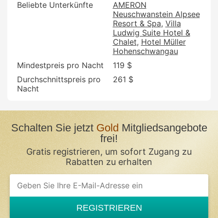
Beliebte Unterkünfte
AMERON
Neuschwanstein Alpsee
Resort & Spa
Villa
Ludwig Suite Hotel &
Chalet
Hotel Müller
Hohenschwangau
Mindestpreis pro Nacht
119 $
Durchschnittspreis pro
261 $
Nacht
Schalten Sie jetzt
Gold
Mitgliedsangebote
frei!
Gratis registrieren, um sofort Zugang zu
Rabatten zu erhalten
If
you
are
a
REGISTRIEREN
human,
ignore