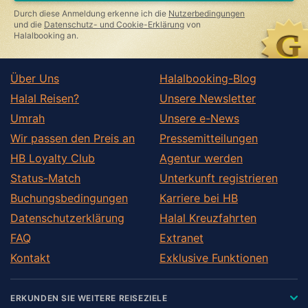
this
Durch diese Anmeldung erkenne ich die
Nutzerbedingungen
field
und die
Datenschutz- und Cookie-Erklärung
von
Halalbooking an.
Über Uns
Halalbooking-Blog
Halal Reisen?
Unsere Newsletter
Umrah
Unsere e-News
Wir passen den Preis an
Pressemitteilungen
HB Loyalty Club
Agentur werden
Status-Match
Unterkunft registrieren
Buchungsbedingungen
Karriere bei HB
Datenschutzerklärung
Halal Kreuzfahrten
FAQ
Extranet
Kontakt
Exklusive Funktionen
ERKUNDEN SIE WEITERE REISEZIELE