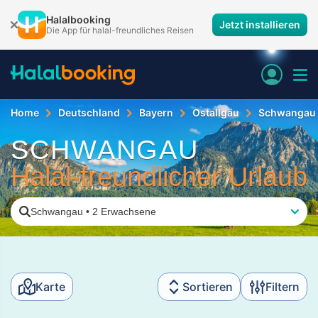
Halalbooking
Jetzt installieren
Die App für halal-freundliches Reisen
Home
Deutschland
Bayern
Ostallgäu
Schwangau
SCHWANGAU
Halal-freundlicher Urlaub
Schwangau
•
2 Erwachsene
Karte
Sortieren
Filtern