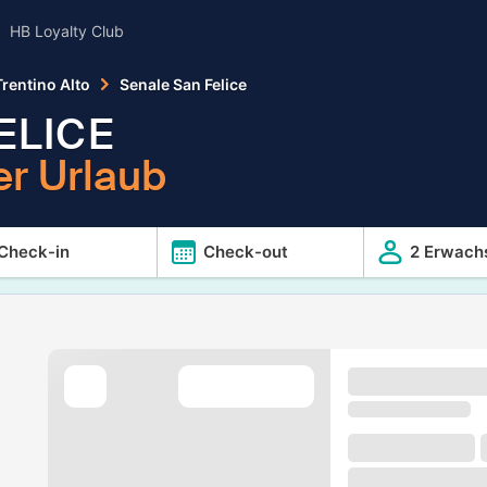
HB Loyalty Club
 Trentino Alto
Senale San Felice
ELICE
er Urlaub
Check-in
Check-out
2 Erwach