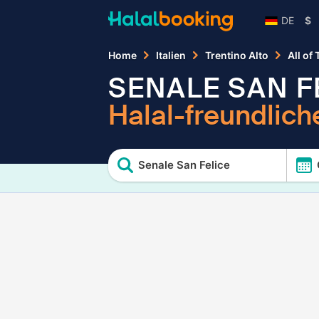
DE
$
Home
Italien
Trentino Alto
All of
SENALE SAN F
Halal-freundlich
Senale San Felice