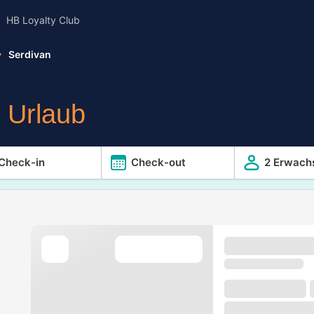
HB Loyalty Club
Serdivan
r Urlaub
Check-in
Check-out
2 Erwach