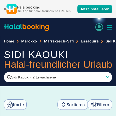
Halalbooking
Jetzt installieren
Die App für halal-freundliches Reisen
Home
Marokko
Marrakesch-Safi
Essaouira
Sidi 
SIDI KAOUKI
Halal-freundlicher Urlaub
Sidi Kaouki
•
2 Erwachsene
Karte
Sortieren
Filtern