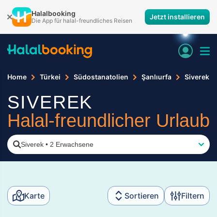
Halalbooking
Jetzt installieren
Die App für halal-freundliches Reisen
Home
Türkei
Südostanatolien
Şanlıurfa
Siverek
SIVEREK
Halal-freundlicher Urlaub
Siverek
•
2 Erwachsene
Karte
Sortieren
Filtern