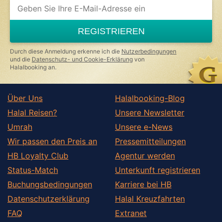
If
you
are
a
REGISTRIEREN
human,
ignore
this
Durch diese Anmeldung erkenne ich die
Nutzerbedingungen
field
und die
Datenschutz- und Cookie-Erklärung
von
Halalbooking an.
Über Uns
Halalbooking-Blog
Halal Reisen?
Unsere Newsletter
Umrah
Unsere e-News
Wir passen den Preis an
Pressemitteilungen
HB Loyalty Club
Agentur werden
Status-Match
Unterkunft registrieren
Buchungsbedingungen
Karriere bei HB
Datenschutzerklärung
Halal Kreuzfahrten
FAQ
Extranet