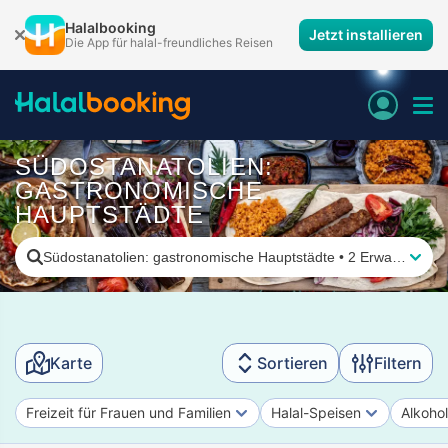
Halalbooking
Jetzt installieren
Die App für halal-freundliches Reisen
SÜDOSTANATOLIEN:
GASTRONOMISCHE
HAUPTSTÄDTE
Südostanatolien: gastronomische Hauptstädte
•
2 Erwachsene
Karte
Sortieren
Filtern
Freizeit für Frauen und Familien
Halal-Speisen
Alkohol