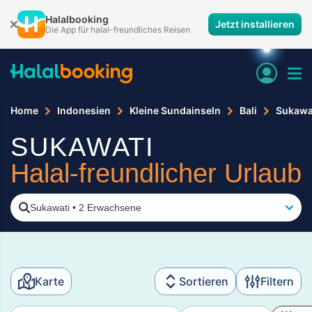
Halalbooking
Jetzt installieren
Die App für halal-freundliches Reisen
Home
Indonesien
Kleine Sundainseln
Bali
Sukawa
SUKAWATI
Halal-freundlicher Urlaub
Sukawati
•
2 Erwachsene
Karte
Sortieren
Filtern