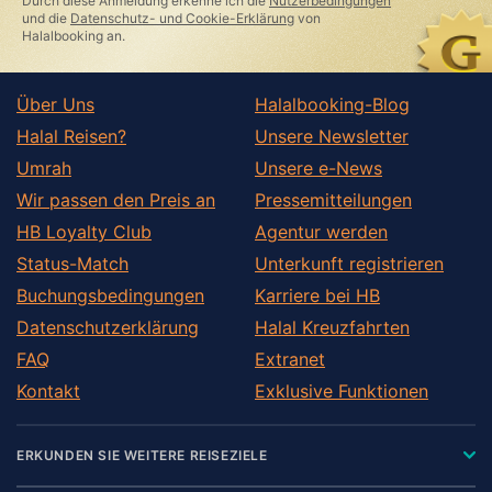
Durch diese Anmeldung erkenne ich die
Nutzerbedingungen
field
und die
Datenschutz- und Cookie-Erklärung
von
Halalbooking an.
Über Uns
Halalbooking-Blog
Halal Reisen?
Unsere Newsletter
Umrah
Unsere e-News
Wir passen den Preis an
Pressemitteilungen
HB Loyalty Club
Agentur werden
Status-Match
Unterkunft registrieren
Buchungsbedingungen
Karriere bei HB
Datenschutzerklärung
Halal Kreuzfahrten
FAQ
Extranet
Kontakt
Exklusive Funktionen
ERKUNDEN SIE WEITERE REISEZIELE