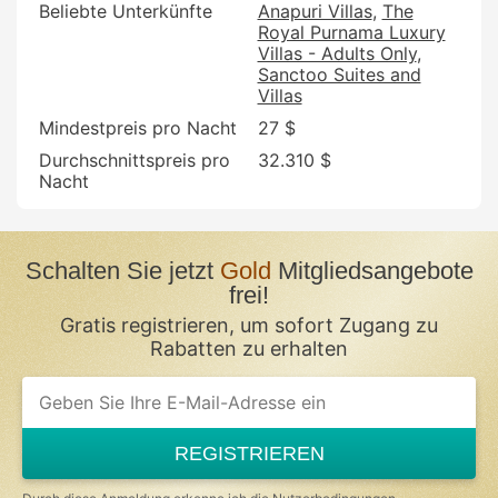
Beliebte Unterkünfte
Anapuri Villas
The
Royal Purnama Luxury
Villas - Adults Only
Sanctoo Suites and
Villas
Mindestpreis pro Nacht
27 $
Durchschnittspreis pro
32.310 $
Nacht
Schalten Sie jetzt
Gold
Mitgliedsangebote
frei!
Gratis registrieren, um sofort Zugang zu
Rabatten zu erhalten
If
you
are
a
REGISTRIEREN
human,
ignore
this