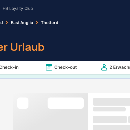
HB Loyalty Club
nd
East Anglia
Thetford
er Urlaub
Check-in
Check-out
2 Erwach