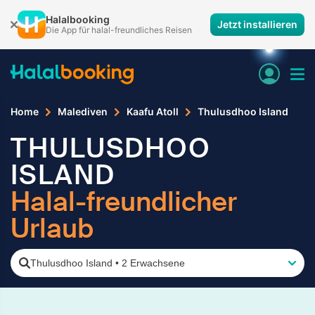
Halalbooking
Jetzt installieren
Die App für halal-freundliches Reisen
Home
Malediven
Kaafu Atoll
Thulusdhoo Island
THULUSDHOO
ISLAND
Halal-freundlicher
Urlaub
Thulusdhoo Island
•
2 Erwachsene