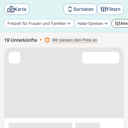
Karte
Sortieren
Filtern
Freizeit für Frauen und Familien
Halal-Speisen
Alle
19 Unterkünfte
Wir passen den Preis an