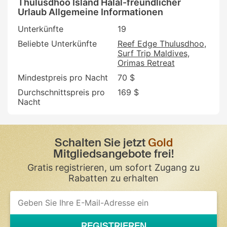
Thulusdhoo Island Halal-freundlicher
Urlaub Allgemeine Informationen
Unterkünfte
19
Beliebte Unterkünfte
Reef Edge Thulusdhoo
Surf Trip Maldives
Orimas Retreat
Mindestpreis pro Nacht
70 $
Durchschnittspreis pro
169 $
Nacht
Schalten Sie jetzt
Gold
Mitgliedsangebote frei!
Gratis registrieren, um sofort Zugang zu
Rabatten zu erhalten
If
you
are
a
REGISTRIEREN