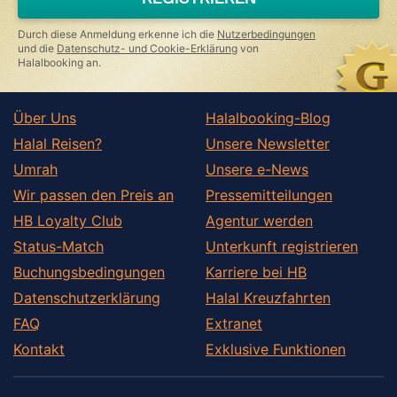
human,
ignore
this
Durch diese Anmeldung erkenne ich die
Nutzerbedingungen
field
und die
Datenschutz- und Cookie-Erklärung
von
Halalbooking an.
Über Uns
Halalbooking-Blog
Halal Reisen?
Unsere Newsletter
Umrah
Unsere e-News
Wir passen den Preis an
Pressemitteilungen
HB Loyalty Club
Agentur werden
Status-Match
Unterkunft registrieren
Buchungsbedingungen
Karriere bei HB
Datenschutzerklärung
Halal Kreuzfahrten
FAQ
Extranet
Kontakt
Exklusive Funktionen