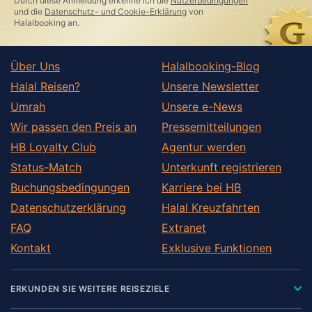
Durch diese Anmeldung erkenne ich die
Nutzerbedingungen
field
und die
Datenschutz- und Cookie-Erklärung
von
Halalbooking an.
Über Uns
Halalbooking-Blog
Halal Reisen?
Unsere Newsletter
Umrah
Unsere e-News
Wir passen den Preis an
Pressemitteilungen
HB Loyalty Club
Agentur werden
Status-Match
Unterkunft registrieren
Buchungsbedingungen
Karriere bei HB
Datenschutzerklärung
Halal Kreuzfahrten
FAQ
Extranet
Kontakt
Exklusive Funktionen
ERKUNDEN SIE WEITERE REISEZIELE