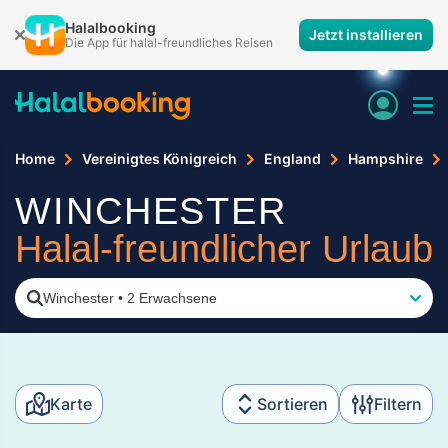
Halalbooking
Jetzt installieren
Die App für halal-freundliches Reisen
Home
Vereinigtes Königreich
England
Hampshire
WINCHESTER
Halal-freundlicher Urlaub
Winchester
•
2 Erwachsene
Karte
Sortieren
Filtern