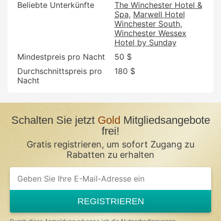
Beliebte Unterkünfte
The Winchester Hotel &
Spa
Marwell Hotel
Winchester South
Winchester Wessex
Hotel by Sunday
Mindestpreis pro Nacht
50 $
Durchschnittspreis pro
180 $
Nacht
Schalten Sie jetzt
Gold
Mitgliedsangebote
frei!
Gratis registrieren, um sofort Zugang zu
Rabatten zu erhalten
If
you
are
a
REGISTRIEREN
human,
ignore
this