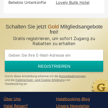
Beliebte Unterkünfte
Lovely Butik Hotel
Schalten Sie jetzt
Gold
Mitgliedsangebote
frei!
Gratis registrieren, um sofort Zugang zu
Rabatten zu erhalten
If
you
are
a
REGISTRIEREN
human,
ignore
this
Durch diese Anmeldung erkenne ich die
Nutzerbedingungen
field
und die
Datenschutz- und Cookie-Erklärung
von
Halalbooking an.
Über Uns
Halalbooking-Blog
Halal Reisen?
Unsere Newsletter