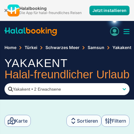
Halalbooking
Jetzt installieren
Die App für halal-freundliches Reisen
Home
Türkei
Schwarzes Meer
Samsun
Yakakent
YAKAKENT
Halal-freundlicher Urlaub
Yakakent
•
2 Erwachsene
Karte
Sortieren
Filtern