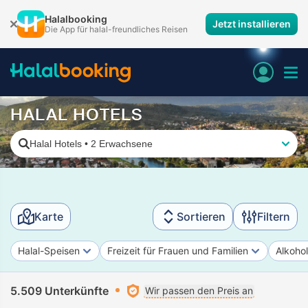
Halalbooking
Jetzt installieren
Die App für halal-freundliches Reisen
HALAL HOTELS
Halal Hotels
•
2 Erwachsene
Karte
Sortieren
Filtern
Halal-Speisen
Freizeit für Frauen und Familien
Alkohol
5.509 Unterkünfte
Wir passen den Preis an