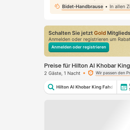
Bidet-Handbrause
•
In allen 
Schalten Sie jetzt
Gold
Mitglieds
Anmelden oder registrieren um Raba
Anmelden oder registrieren
Preise für Hilton Al Khobar Ki
2 Gäste
1 Nacht
Wir passen den Pr
Hilton Al Khobar King Fahd Cause