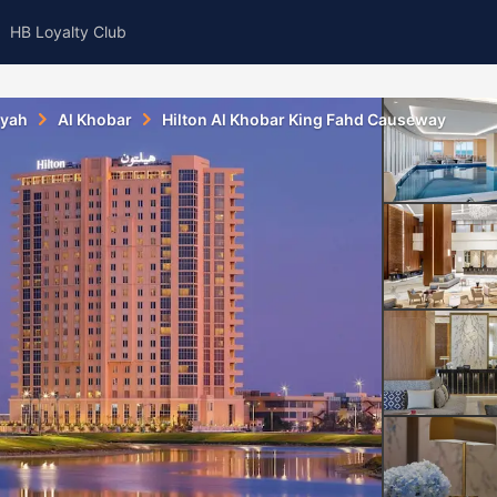
HB Loyalty Club
yyah
Al Khobar
Hilton Al Khobar King Fahd Causeway