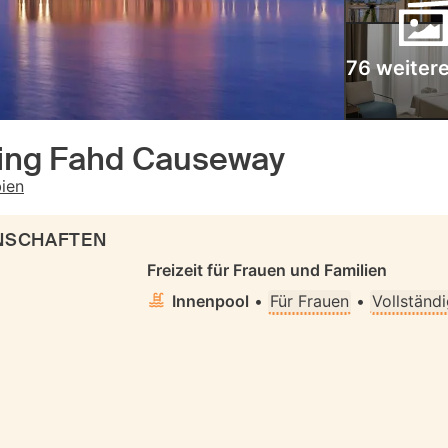
76 weitere
King Fahd Causeway
bien
ENSCHAFTEN
Freizeit für Frauen und Familien
Innenpool
•
Für Frauen
•
Vollständ