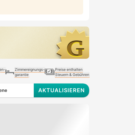
ien-
Zimmereignungs-
Preise enthalten
garantie
Steuern & Gebühren
AKTUALISIEREN
ene