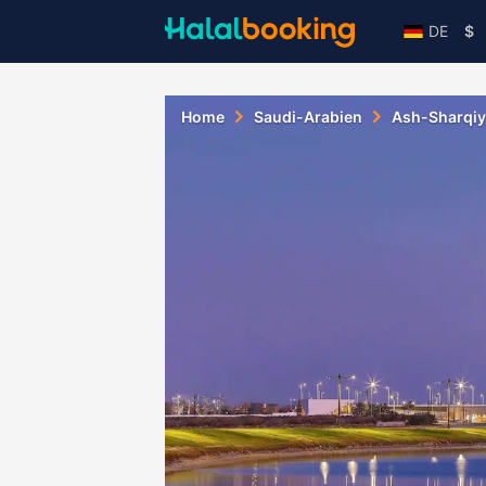
DE
$
Home
Saudi-Arabien
Ash-Sharqi