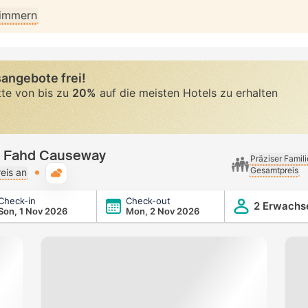
Zimmern
angebote frei!
tte von bis zu
20%
auf die meisten Hotels zu erhalten
ng Fahd Causeway
Präziser Famil
Gesamtpreis
Typische Wetterlage
eis an
Check-in
Check-out
way
2 Erwachs
Son, 1 Nov 2026
Mon, 2 Nov 2026