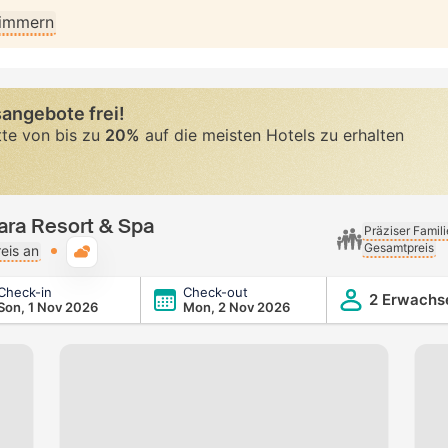
Zimmern
angebote frei!
tte von bis zu
20%
auf die meisten Hotels zu erhalten
uara Resort & Spa
Präziser Famil
Gesamtpreis
Typische Wetterlage
eis an
Check-in
Check-out
Spa
2 Erwachs
Son, 1 Nov 2026
Mon, 2 Nov 2026