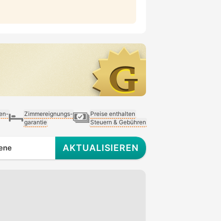
ien-
Zimmereignungs-
Preise enthalten
garantie
Steuern & Gebühren
AKTUALISIEREN
ene