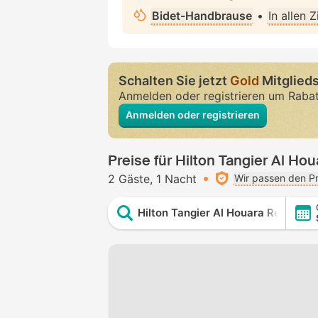
Bidet-Handbrause
•
In allen 
Schalten Sie jetzt
Gold
Mitglieds
Anmelden oder registrieren um Raba
Anmelden oder registrieren
Preise für Hilton Tangier Al Ho
2 Gäste
1 Nacht
Wir passen den Pr
Hilton Tangier Al Houara Resort & 