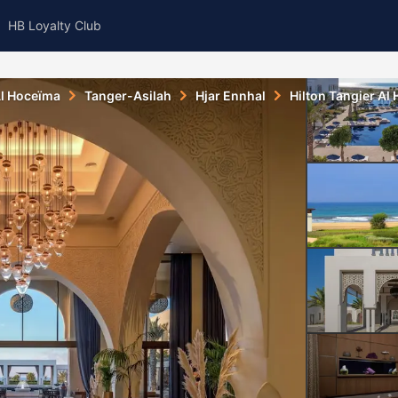
HB Loyalty Club
l Hoceïma
Tanger-Asilah
Hjar Ennhal
Hilton Tangier Al