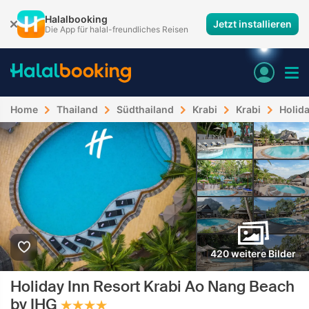
Halalbooking
Jetzt installieren
Die App für halal-freundliches Reisen
Home
Thailand
Südthailand
Krabi
Krabi
Holida
420 weitere Bilder
Holiday Inn Resort Krabi Ao Nang Beach
by IHG