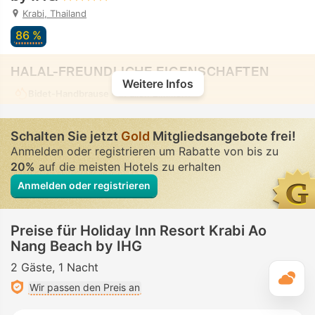
Krabi, Thailand
86 %
HALAL-FREUNDLICHE EIGENSCHAFTEN
Weitere Infos
Bidet-Handbrause
• In allen Zimmern
Schalten Sie jetzt
Gold
Mitgliedsangebote frei!
Anmelden oder registrieren um Rabatte von bis zu
20%
auf die meisten Hotels zu erhalten
Anmelden oder registrieren
Preise für Holiday Inn Resort Krabi Ao
Nang Beach by IHG
2 Gäste
1 Nacht
T
Wir passen den Preis an