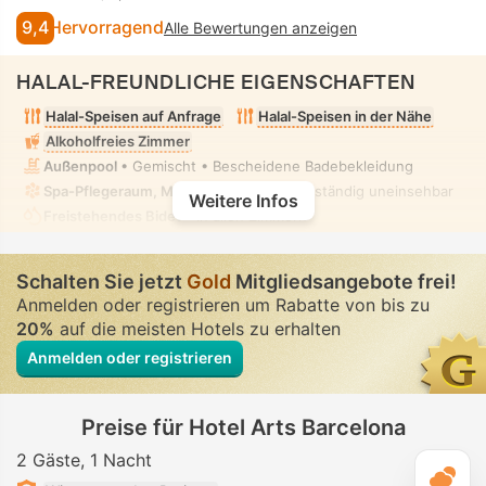
9,4
Hervorragend
Alle Bewertungen anzeigen
HALAL-FREUNDLICHE EIGENSCHAFTEN
Halal-Speisen auf Anfrage
Halal-Speisen in der Nähe
Alkoholfreies Zimmer
Außenpool
• Gemischt • Bescheidene Badebekleidung
Spa-Pflegeraum, Massage
• Privat • Vollständig uneinsehbar
Weitere Infos
Freistehendes Bidet
• In allen Zimmern
Schalten Sie jetzt
Gold
Mitgliedsangebote frei!
Anmelden oder registrieren um Rabatte von bis zu
20%
auf die meisten Hotels zu erhalten
Anmelden oder registrieren
Preise für Hotel Arts Barcelona
2 Gäste
1 Nacht
T