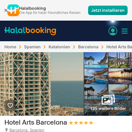
Halalbooking
Jetzt installieren
Die App für halal-freundliches Reisen
Home
Spanien
Katalonien
Barcelona
Hotel Arts B
135 weitere Bilder
Hotel Arts Barcelona
Barcelona, Spanien