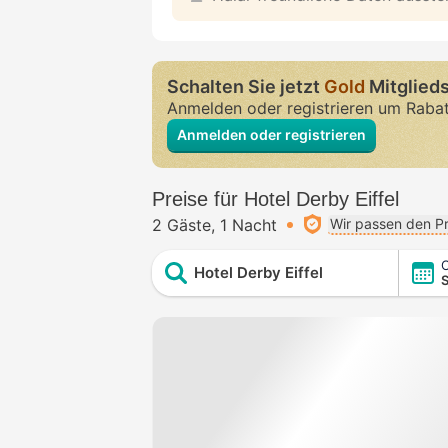
Schalten Sie jetzt
Gold
Mitglieds
Anmelden oder registrieren um Raba
Anmelden oder registrieren
Preise für Hotel Derby Eiffel
2 Gäste
1 Nacht
Wir passen den Pr
C
Hotel Derby Eiffel
S