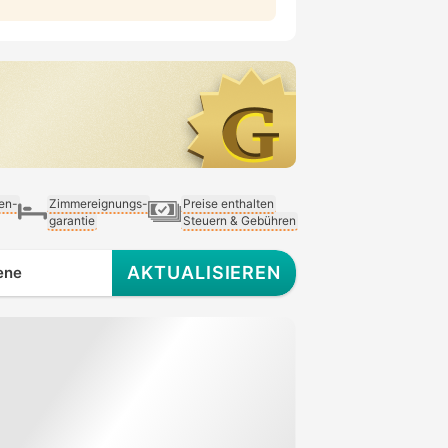
ien-
Zimmereignungs-
Preise enthalten
garantie
Steuern & Gebühren
AKTUALISIEREN
ene