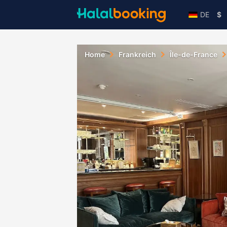
DE
$
Home
Frankreich
Île-de-France