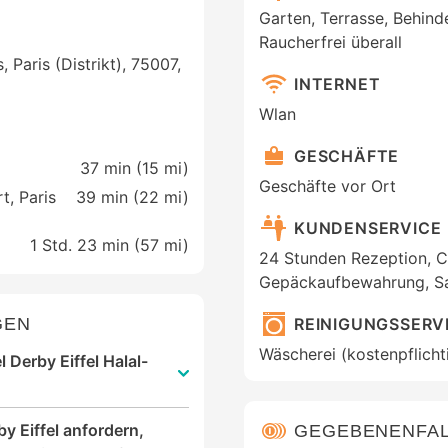
Garten, Terrasse, Behind
Raucherfrei überall
 Paris (Distrikt), 75007,
INTERNET
Wlan
GESCHÄFTE
37 min (
15 mi
)
Geschäfte vor Ort
t, Paris
39 min (
22 mi
)
KUNDENSERVICE
1 Std. 23 min (
57 mi
)
24 Stunden Rezeption, C
Gepäckaufbewahrung, Sa
GEN
REINIGUNGSSERV
Wäscherei (kostenpflicht
 Derby Eiffel Halal-
y Eiffel anfordern,
GEGEBENENFAL