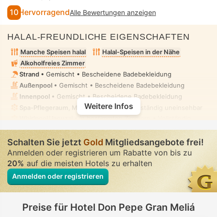
10
Hervorragend
Alle Bewertungen anzeigen
HALAL-FREUNDLICHE EIGENSCHAFTEN
Manche Speisen halal
Halal-Speisen in der Nähe
Alkoholfreies Zimmer
Strand
• Gemischt • Bescheidene Badebekleidung
Außenpool
• Gemischt • Bescheidene Badebekleidung
Innenpool
• Gemischt • Bescheidene Badebekleidung
Weitere Infos
Spa-Pflegeraum, Massage
• Privat • Vollständig uneinsehbar
Whirlpool/Jacuzzi
• In bestimmten Zimmern • Vollständig
uneinsehbar
Freistehendes Bidet
• In allen Zimmern
Schalten Sie jetzt
Gold
Mitgliedsangebote frei!
Anmelden oder registrieren um Rabatte von bis zu
20%
auf die meisten Hotels zu erhalten
Anmelden oder registrieren
Preise für Hotel Don Pepe Gran Meliá