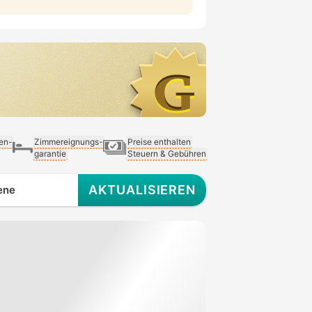
ien-
Zimmereignungs-
Preise enthalten
garantie
Steuern & Gebühren
AKTUALISIEREN
ene