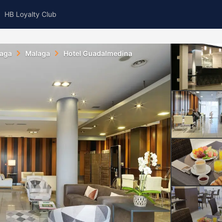
HB Loyalty Club
aga
Malaga
Hotel Guadalmedina