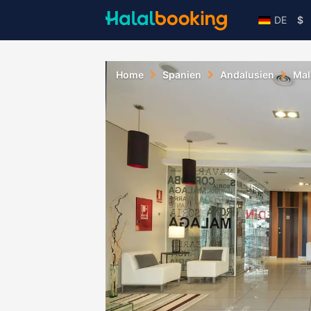
DE
$
Home
Spanien
Andalusien
Mal