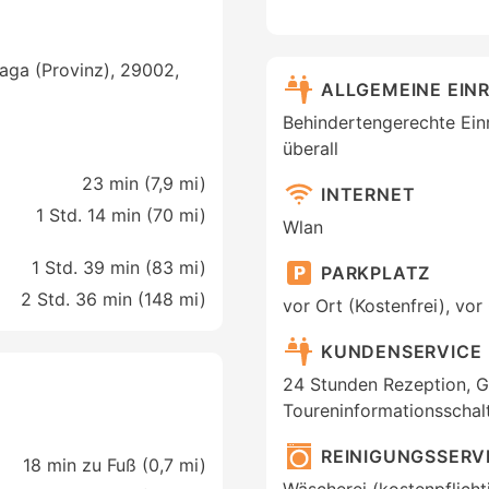
laga (Provinz), 29002,
ALLGEMEINE EIN
Behindertengerechte Einr
überall
23 min (
7,9 mi
)
INTERNET
1 Std. 14 min (
70 mi
)
Wlan
1 Std. 39 min (
83 mi
)
PARKPLATZ
2 Std. 36 min (
148 mi
)
vor Ort (Kostenfrei), vor
KUNDENSERVICE
24 Stunden Rezeption, 
Toureninformationsschal
REINIGUNGSSERV
18 min zu Fuß (0,7 mi)