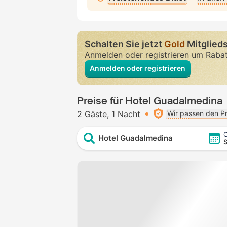
Schalten Sie jetzt
Gold
Mitglieds
Anmelden oder registrieren um Raba
Anmelden oder registrieren
Preise für Hotel Guadalmedina
2 Gäste
1 Nacht
Wir passen den Pr
C
Hotel Guadalmedina
S