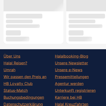
Über Uns
Halalbooking-Blog
Halal Reisen?
Unsere Newsletter
Umrah
Unsere e-News
Wir passen den Preis an
Pressemitteilungen
HB Loyalty Club
Agentur werden
Status-Match
Unterkunft registrieren
Buchungsbedingungen
Karriere bei HB
Datenschutzerklärung
Halal Kreuzfahrten