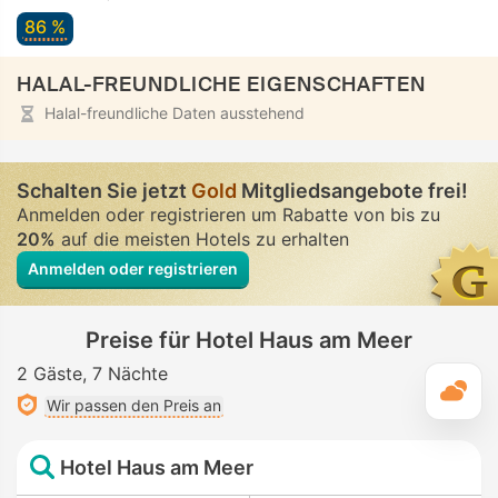
86 %
HALAL-FREUNDLICHE EIGENSCHAFTEN
Halal-freundliche Daten ausstehend
Schalten Sie jetzt
Gold
Mitgliedsangebote frei!
Anmelden oder registrieren um Rabatte von bis zu
20%
auf die meisten Hotels zu erhalten
Anmelden oder registrieren
Preise für Hotel Haus am Meer
2 Gäste
7 Nächte
T
Wir passen den Preis an
Hotel Haus am Meer