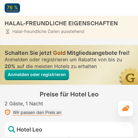
76 %
HALAL-FREUNDLICHE EIGENSCHAFTEN
Halal-freundliche Daten ausstehend
Schalten Sie jetzt
Gold
Mitgliedsangebote frei!
Anmelden oder registrieren um Rabatte von bis zu
20%
auf die meisten Hotels zu erhalten
Anmelden oder registrieren
Preise für Hotel Leo
2 Gäste
1 Nacht
T
Wir passen den Preis an
Hotel Leo