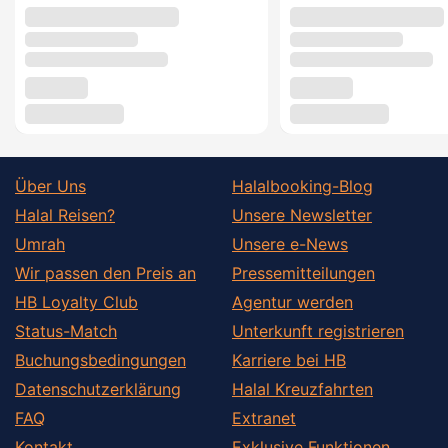
Über Uns
Halalbooking-Blog
Halal Reisen?
Unsere Newsletter
Umrah
Unsere e-News
Wir passen den Preis an
Pressemitteilungen
HB Loyalty Club
Agentur werden
Status-Match
Unterkunft registrieren
Buchungsbedingungen
Karriere bei HB
Datenschutzerklärung
Halal Kreuzfahrten
FAQ
Extranet
Kontakt
Exklusive Funktionen