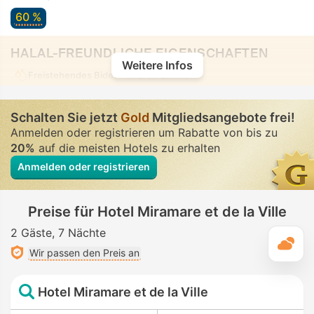
60 %
HALAL-FREUNDLICHE EIGENSCHAFTEN
Weitere Infos
Freistehendes Bidet
• In allen Zimmern
Schalten Sie jetzt
Gold
Mitgliedsangebote frei!
Anmelden oder registrieren um Rabatte von bis zu
20%
auf die meisten Hotels zu erhalten
Anmelden oder registrieren
Preise für Hotel Miramare et de la Ville
2 Gäste
7 Nächte
T
Wir passen den Preis an
Hotel Miramare et de la Ville