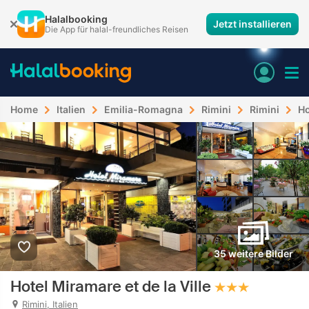
Halalbooking
Jetzt installieren
Die App für halal-freundliches Reisen
Home
Italien
Emilia-Romagna
Rimini
Rimini
Ho
35 weitere Bilder
Hotel Miramare et de la Ville
Rimini, Italien