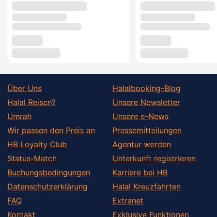
Über Uns
Halalbooking-Blog
Halal Reisen?
Unsere Newsletter
Umrah
Unsere e-News
Wir passen den Preis an
Pressemitteilungen
HB Loyalty Club
Agentur werden
Status-Match
Unterkunft registrieren
Buchungsbedingungen
Karriere bei HB
Datenschutzerklärung
Halal Kreuzfahrten
FAQ
Extranet
Kontakt
Exklusive Funktionen