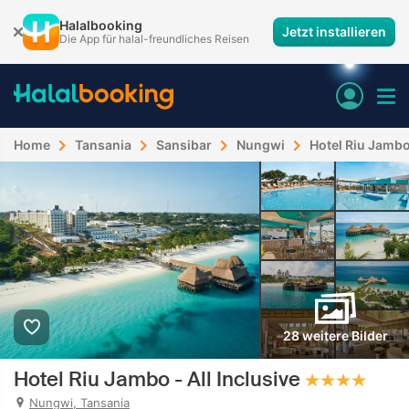
Halalbooking
Jetzt installieren
Die App für halal-freundliches Reisen
Home
Tansania
Sansibar
Nungwi
Hotel Riu Jambo 
28 weitere Bilder
Hotel Riu Jambo - All Inclusive
Nungwi, Tansania