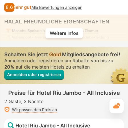
8,6
Sehr gut
Alle Bewertungen anzeigen
HALAL-FREUNDLICHE EIGENSCHAFTEN
Manche Speisen halal
Alkoholfreies Zimmer
Weitere Infos
Außenpool
• Gemischt • Bescheidene Badebekleidung
Schalten Sie jetzt
Gold
Mitgliedsangebote frei!
Anmelden oder registrieren um Rabatte von bis zu
20%
auf die meisten Hotels zu erhalten
Anmelden oder registrieren
Preise für Hotel Riu Jambo - All Inclusive
2 Gäste
3 Nächte
T
Wir passen den Preis an
Hotel Riu Jambo - All Inclusive