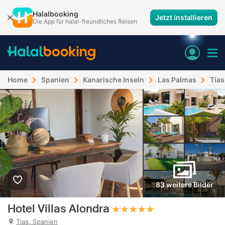
Halalbooking
Jetzt installieren
Die App für halal-freundliches Reisen
Home
Spanien
Kanarische Inseln
Las Palmas
Tias
83 weitere Bilder
Hotel Villas Alondra
Tias, Spanien