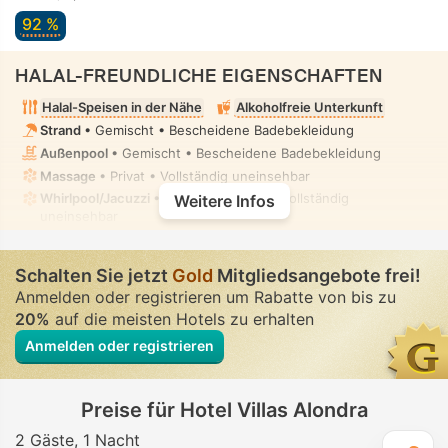
92 %
HALAL-FREUNDLICHE EIGENSCHAFTEN
Halal-Speisen in der Nähe
Alkoholfreie Unterkunft
Strand
• Gemischt • Bescheidene Badebekleidung
Außenpool
• Gemischt • Bescheidene Badebekleidung
Massage
• Privat • Vollständig uneinsehbar
Whirlpool/Jacuzzi
• In allen Zimmern • Vollständig
Weitere Infos
uneinsehbar
Schalten Sie jetzt
Gold
Mitgliedsangebote frei!
Anmelden oder registrieren um Rabatte von bis zu
20%
auf die meisten Hotels zu erhalten
Anmelden oder registrieren
Preise für Hotel Villas Alondra
2 Gäste
1 Nacht