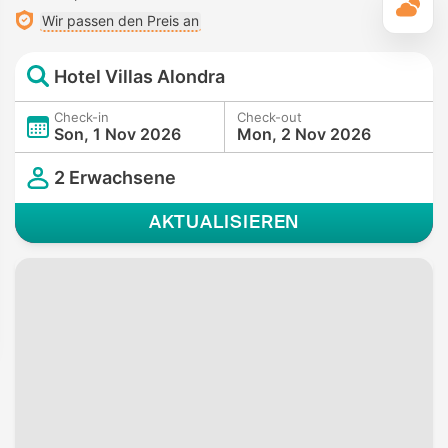
T
Wir passen den Preis an
Hotel Villas Alondra
Check-in
Check-out
Son, 1 Nov 2026
Mon, 2 Nov 2026
2 Erwachsene
AKTUALISIEREN