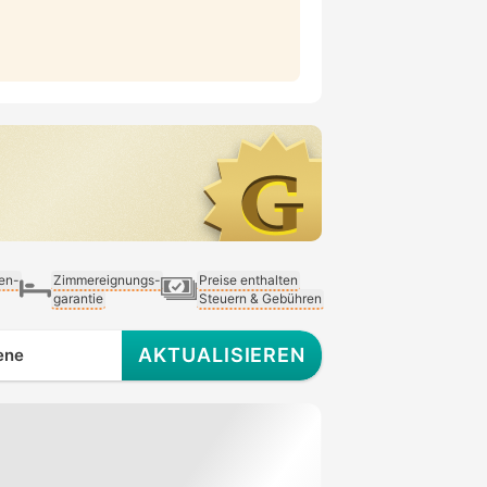
ien-
Zimmereignungs-
Preise enthalten
garantie
Steuern & Gebühren
AKTUALISIEREN
ene