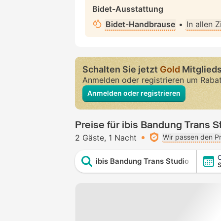
Bidet-Ausstattung
Bidet-Handbrause
•
In allen 
Schalten Sie jetzt
Gold
Mitglieds
Anmelden oder registrieren um Raba
Anmelden oder registrieren
Preise für ibis Bandung Trans S
2 Gäste
1 Nacht
Wir passen den Pr
C
ibis Bandung Trans Studio
S