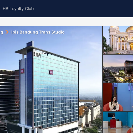
HB Loyalty Club
ng
ibis Bandung Trans Studio