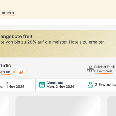
Zimmern
angebote frei!
tte von bis zu
20%
auf die meisten Hotels zu erhalten
tudio
Präziser Famil
Gesamtpreis
Typische Wetterlage
eis an
heck-in
Check-out
2 Erwachs
on, 1 Nov 2026
Mon, 2 Nov 2026