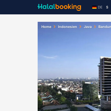
DE
$
Home
Indonesien
Java
Bandu