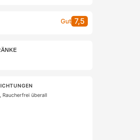
7,5
Gut
RÄNKE
RICHTUNGEN
 Raucherfrei überall