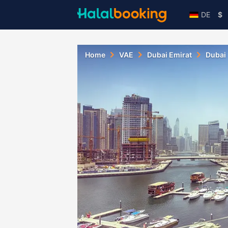
DE
$
Home
VAE
Dubai Emirat
Dubai