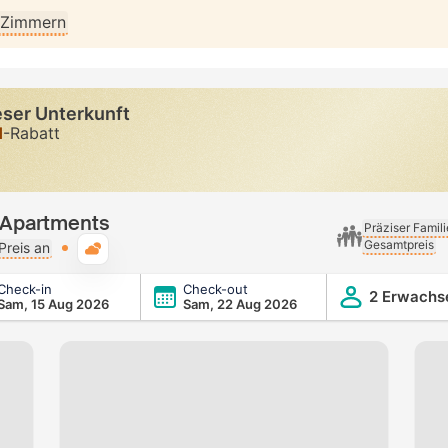
n Zimmern
eser Unterkunft
d
-Rabatt
l Apartments
Präziser Famil
Gesamtpreis
Typische Wetterlage
Preis an
Check-in
Check-out
2 Erwachs
Sam, 15 Aug 2026
Sam, 22 Aug 2026