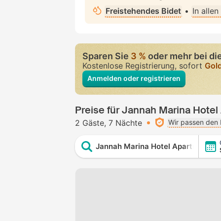
Freistehendes Bidet
•
In alle
Sparen Sie
3 %
oder mehr bei di
Kostenlose Registrierung, sofort
Gol
Anmelden oder registrieren
Preise für Jannah Marina Hote
2 Gäste
7 Nächte
Wir passen den 
Jannah Marina Hotel Apartments