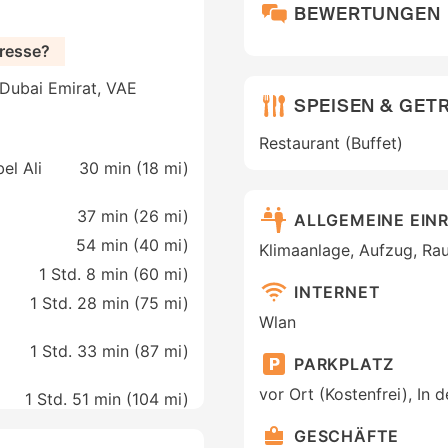
BEWERTUNGEN
resse?
 Dubai Emirat, VAE
SPEISEN & GET
Restaurant (Buffet)
el Ali
30 min (
18 mi
)
37 min (
26 mi
)
ALLGEMEINE EIN
54 min (
40 mi
)
Klimaanlage, Aufzug, Ra
1 Std. 8 min (
60 mi
)
INTERNET
1 Std. 28 min (
75 mi
)
Wlan
1 Std. 33 min (
87 mi
)
PARKPLATZ
vor Ort (Kostenfrei), In 
1 Std. 51 min (
104 mi
)
GESCHÄFTE