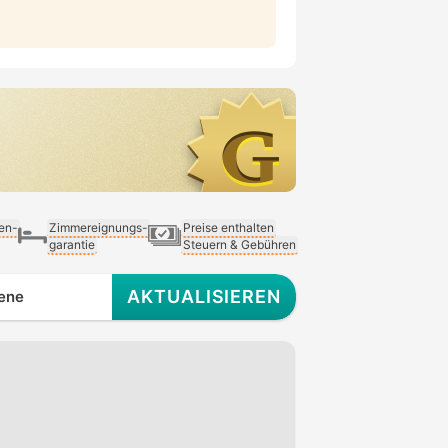
ien-
Zimmereignungs-
Preise enthalten
garantie
Steuern & Gebühren
AKTUALISIEREN
ene