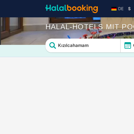
DE
$
HALAL-HOTELS MIT PO
Kızılcahamam