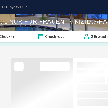
HB Loyalty Club
OL NUR FÜR FRAUEN IN KIZILCAH
Check-in
Check-out
2 Erwach