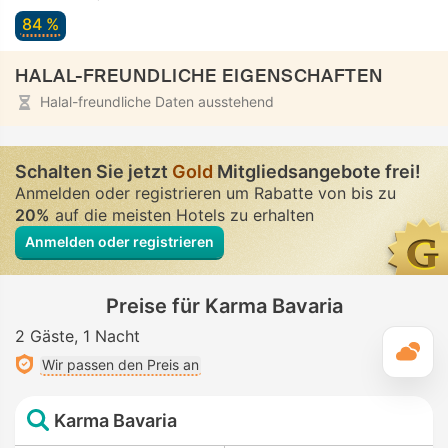
84 %
HALAL-FREUNDLICHE EIGENSCHAFTEN
Halal-freundliche Daten ausstehend
Schalten Sie jetzt
Gold
Mitgliedsangebote frei!
Anmelden oder registrieren um Rabatte von bis zu
20%
auf die meisten Hotels zu erhalten
Anmelden oder registrieren
Preise für Karma Bavaria
2 Gäste
1 Nacht
T
Wir passen den Preis an
Karma Bavaria