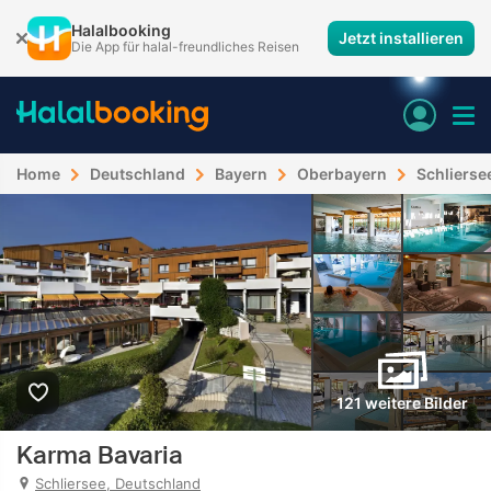
Halalbooking
Jetzt installieren
Die App für halal-freundliches Reisen
Home
Deutschland
Bayern
Oberbayern
Schlierse
121 weitere Bilder
Karma Bavaria
Schliersee, Deutschland