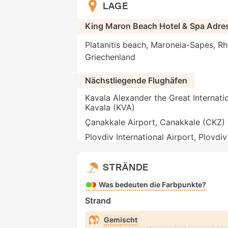
LAGE
King Maron Beach Hotel & Spa Adre
Platanitis beach, Maroneia-Sapes, R
Griechenland
Nächstliegende Flughäfen
Kavala Alexander the Great Internatio
Kavala (KVA)
Çanakkale Airport, Canakkale (CKZ)
Plovdiv International Airport, Plovdi
STRÄNDE
Was bedeuten die Farbpunkte?
Strand
Gemischt