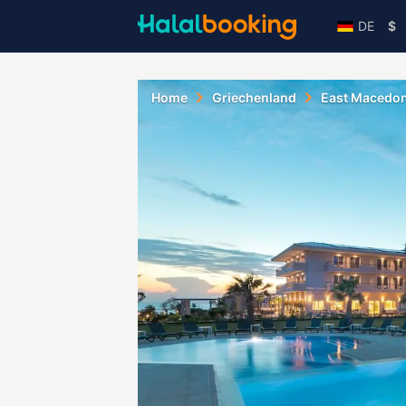
DE
$
Home
Griechenland
East Macedon