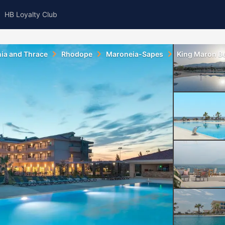
HB Loyalty Club
ia and Thrace
Rhodope
Maroneia-Sapes
King Maron Be