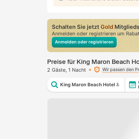
Schalten Sie jetzt
Gold
Mitglieds
Anmelden oder registrieren um Raba
Anmelden oder registrieren
Preise für King Maron Beach Ho
2 Gäste
1 Nacht
Wir passen den Pr
King Maron Beach Hotel & Spa