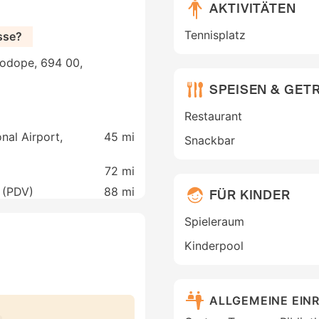
AKTIVITÄTEN
Tennisplatz
sse?
hodope, 694 00,
SPEISEN & GET
Restaurant
nal Airport,
45 mi
Snackbar
72 mi
v (PDV)
88 mi
FÜR KINDER
Spieleraum
Kinderpool
ALLGEMEINE EIN