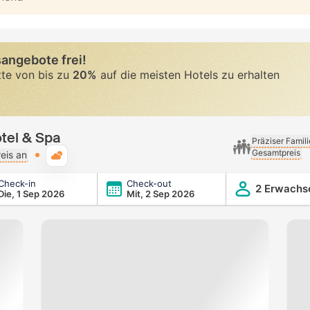
angebote frei!
tte von bis zu
20%
auf die meisten Hotels zu erhalten
tel & Spa
Präziser Famil
Gesamtpreis
Typische Wetterlage
eis an
Check-in
Check-out
2 Erwachs
Die, 1 Sep 2026
Mit, 2 Sep 2026