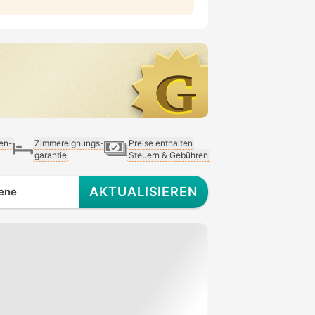
ien-
Zimmereignungs-
Preise enthalten
garantie
Steuern & Gebühren
AKTUALISIEREN
ene