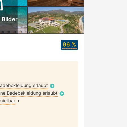
 Bilder
96 %
adebekleidung erlaubt
ne Badebekleidung erlaubt
 mietbar
•