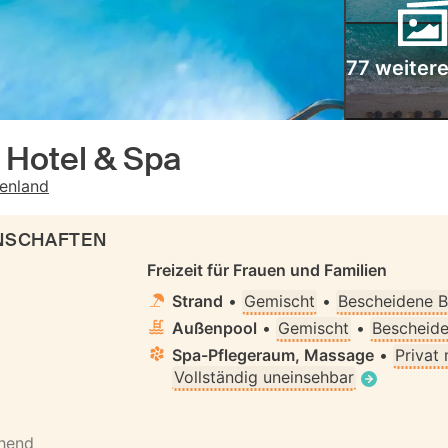
77 weitere
 Hotel & Spa
enland
ENSCHAFTEN
Freizeit für Frauen und Familien
Strand
•
Gemischt
•
Bescheidene B
Außenpool
•
Gemischt
•
Bescheide
Spa-Pflegeraum, Massage
•
Privat
Vollständig uneinsehbar
ehend