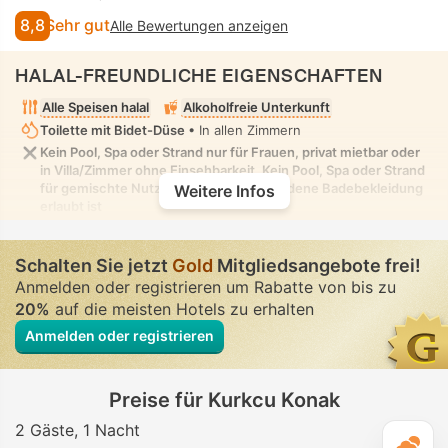
8,8
Sehr gut
Alle Bewertungen anzeigen
HALAL-FREUNDLICHE EIGENSCHAFTEN
Alle Speisen halal
Alkoholfreie Unterkunft
Toilette mit Bidet-Düse
• In allen Zimmern
Kein Pool, Spa oder Strand nur für Frauen, privat mietbar oder
in Villa/Zimmer ohne Einsehbarkeit. Kein Pool, Spa oder Strand
für gemischte Nutzung, in dem bescheidene Badebekleidung
Weitere Infos
erlaubt ist
Schalten Sie jetzt
Gold
Mitgliedsangebote frei!
Anmelden oder registrieren um Rabatte von bis zu
20%
auf die meisten Hotels zu erhalten
Anmelden oder registrieren
Preise für Kurkcu Konak
2 Gäste
1 Nacht
T