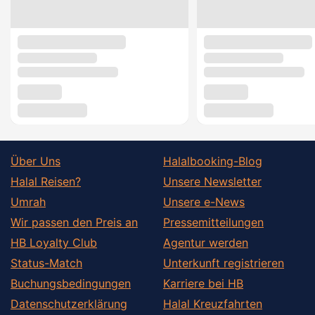
Über Uns
Halalbooking-Blog
Halal Reisen?
Unsere Newsletter
Umrah
Unsere e-News
Wir passen den Preis an
Pressemitteilungen
HB Loyalty Club
Agentur werden
Status-Match
Unterkunft registrieren
Buchungsbedingungen
Karriere bei HB
Datenschutzerklärung
Halal Kreuzfahrten