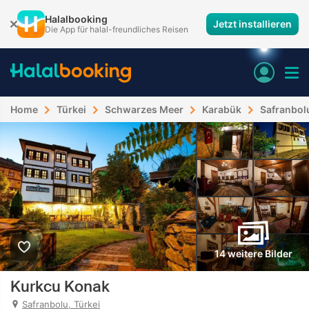
Halalbooking
Jetzt installieren
Die App für halal-freundliches Reisen
Home
Türkei
Schwarzes Meer
Karabük
Safranbol
14 weitere Bilder
Kurkcu Konak
Safranbolu, Türkei