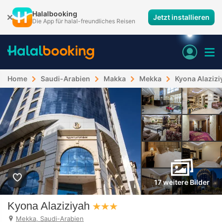
Halalbooking
Jetzt installieren
Die App für halal-freundliches Reisen
Home
Saudi-Arabien
Makka
Mekka
Kyona Alazizi
17 weitere Bilder
Kyona Alaziziyah
Mekka, Saudi-Arabien