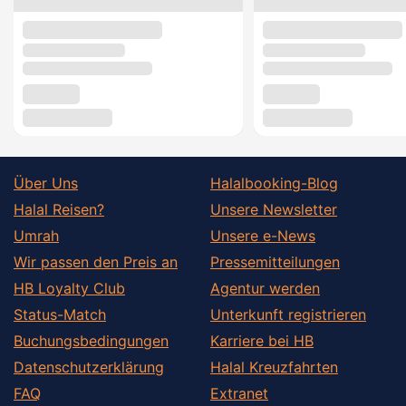
Über Uns
Halalbooking-Blog
Halal Reisen?
Unsere Newsletter
Umrah
Unsere e-News
Wir passen den Preis an
Pressemitteilungen
HB Loyalty Club
Agentur werden
Status-Match
Unterkunft registrieren
Buchungsbedingungen
Karriere bei HB
Datenschutzerklärung
Halal Kreuzfahrten
FAQ
Extranet