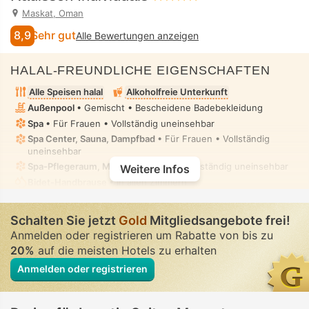
Maskat, Oman
8,9
Sehr gut
Alle Bewertungen anzeigen
HALAL-FREUNDLICHE EIGENSCHAFTEN
Alle Speisen halal
Alkoholfreie Unterkunft
Außenpool
• Gemischt • Bescheidene Badebekleidung
Spa
• Für Frauen • Vollständig uneinsehbar
Spa Center, Sauna, Dampfbad
• Für Frauen • Vollständig
uneinsehbar
Spa-Pflegeraum, Massage
• Privat • Vollständig uneinsehbar
Weitere Infos
Bidet-Handbrause
• In allen Zimmern
Schalten Sie jetzt
Gold
Mitgliedsangebote frei!
Anmelden oder registrieren um Rabatte von bis zu
20%
auf die meisten Hotels zu erhalten
Anmelden oder registrieren