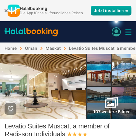
Halalbooking
Jetzt installieren
Die App für halal-freundliches Reisen
Home
Oman
Maskat
Levatio Suites Muscat, a member
107 weitere Bilder
Levatio Suites Muscat, a member of
Radisson Individuals