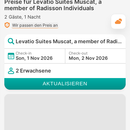
Preise für Levatio Suites Muscat, a
member of Radisson Individuals
2 Gäste
1 Nacht
T
Wir passen den Preis an
Levatio Suites Muscat, a member of Radisson Individuals
Check-in
Check-out
Son, 1 Nov 2026
Mon, 2 Nov 2026
2 Erwachsene
AKTUALISIEREN