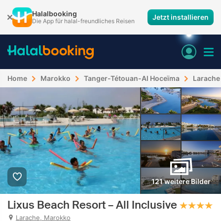
Halalbooking
Jetzt installieren
Die App für halal-freundliches Reisen
Home
Marokko
Tanger-Tétouan-Al Hoceïma
Larache
121 weitere Bilder
Lixus Beach Resort – All Inclusive
Larache, Marokko