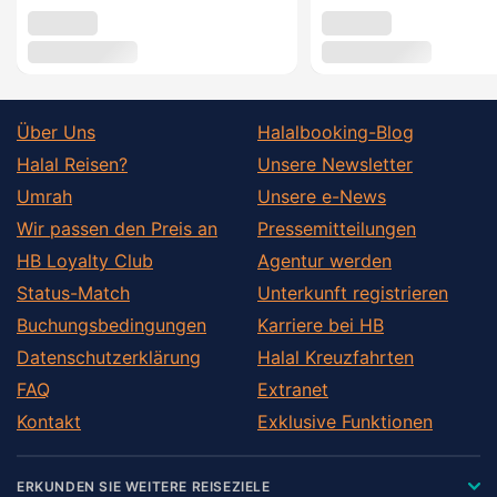
Über Uns
Halalbooking-Blog
Halal Reisen?
Unsere Newsletter
Umrah
Unsere e-News
Wir passen den Preis an
Pressemitteilungen
HB Loyalty Club
Agentur werden
Status-Match
Unterkunft registrieren
Buchungsbedingungen
Karriere bei HB
Datenschutzerklärung
Halal Kreuzfahrten
FAQ
Extranet
Kontakt
Exklusive Funktionen
ERKUNDEN SIE WEITERE REISEZIELE