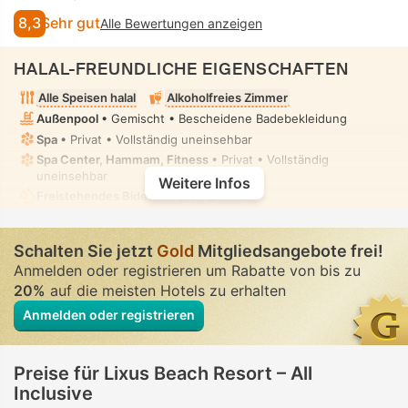
8,3
Sehr gut
Alle Bewertungen anzeigen
HALAL-FREUNDLICHE EIGENSCHAFTEN
Alle Speisen halal
Alkoholfreies Zimmer
Außenpool
• Gemischt • Bescheidene Badebekleidung
Spa
• Privat • Vollständig uneinsehbar
Spa Center, Hammam, Fitness
• Privat • Vollständig
uneinsehbar
Weitere Infos
Freistehendes Bidet
• In allen Zimmern
Schalten Sie jetzt
Gold
Mitgliedsangebote frei!
Anmelden oder registrieren um Rabatte von bis zu
20%
auf die meisten Hotels zu erhalten
Anmelden oder registrieren
Preise für Lixus Beach Resort – All
Inclusive