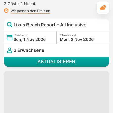
2 Gäste
1 Nacht
T
Wir passen den Preis an
Lixus Beach Resort – All Inclusive
Check-in
Check-out
Son, 1 Nov 2026
Mon, 2 Nov 2026
2 Erwachsene
AKTUALISIEREN