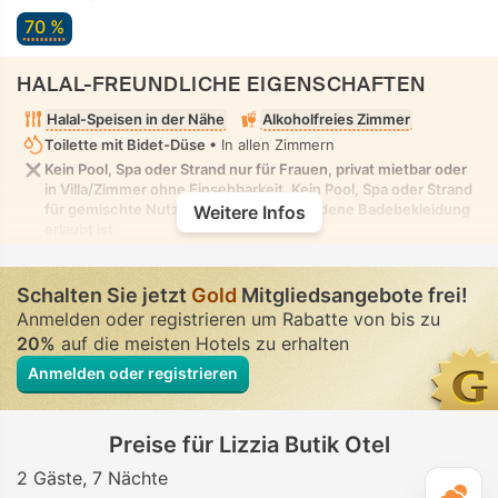
70 %
HALAL-FREUNDLICHE EIGENSCHAFTEN
Halal-Speisen in der Nähe
Alkoholfreies Zimmer
Toilette mit Bidet-Düse
• In allen Zimmern
Kein Pool, Spa oder Strand nur für Frauen, privat mietbar oder
in Villa/Zimmer ohne Einsehbarkeit. Kein Pool, Spa oder Strand
für gemischte Nutzung, in dem bescheidene Badebekleidung
Weitere Infos
erlaubt ist
Schalten Sie jetzt
Gold
Mitgliedsangebote frei!
Anmelden oder registrieren um Rabatte von bis zu
20%
auf die meisten Hotels zu erhalten
Anmelden oder registrieren
Preise für Lizzia Butik Otel
2 Gäste
7 Nächte
T