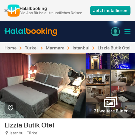
Halalbooking
Jetzt installieren
Die App für halal-freundliches Reisen
Home
Türkei
Marmara
Istanbul
Lizzia Butik Otel
31 weitere Bilder
Lizzia Butik Otel
Istanbul, Türkei