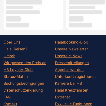
Über Uns
Halalbooking-Blog
Halal Reisen?
Unsere Newsletter
Umrah
Unsere e-News
Wir passen den Preis an
Pressemitteilungen
HB Loyalty Club
Agentur werden
Status-Match
Unterkunft registrieren
Buchungsbedingungen
Karriere bei HB
Datenschutzerklärung
Halal Kreuzfahrten
FAQ
Extranet
Kontakt
Exklusive Funktionen