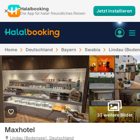
Halalbooking
Jetzt installieren
Die App für halal-freundliches Reisen
Home
Deutschland
Bayern
Swabia
Lindau (Boden
33 weitere Bilder
Maxhotel
Lindau (Bodensee), Deutschland