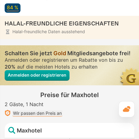
84 %
HALAL-FREUNDLICHE EIGENSCHAFTEN
Halal-freundliche Daten ausstehend
Schalten Sie jetzt
Gold
Mitgliedsangebote frei!
Anmelden oder registrieren um Rabatte von bis zu
20%
auf die meisten Hotels zu erhalten
Anmelden oder registrieren
Preise für Maxhotel
2 Gäste
1 Nacht
T
Wir passen den Preis an
Maxhotel