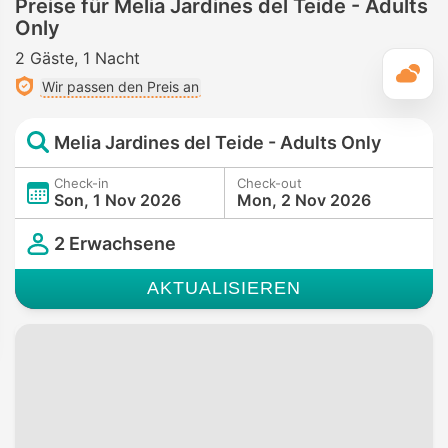
Preise für Melia Jardines del Teide - Adults
Only
2 Gäste
1 Nacht
T
Wir passen den Preis an
Melia Jardines del Teide - Adults Only
Check-in
Check-out
Son, 1 Nov 2026
Mon, 2 Nov 2026
2 Erwachsene
AKTUALISIEREN