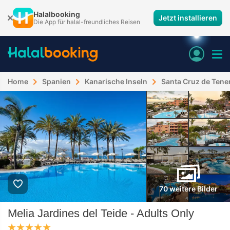
Halalbooking
Jetzt installieren
Die App für halal-freundliches Reisen
Home
Spanien
Kanarische Inseln
Santa Cruz de Tener
70 weitere Bilder
Melia Jardines del Teide - Adults Only