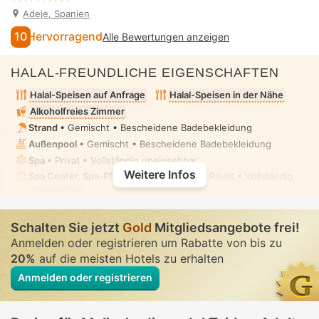
Adeje, Spanien
10
Hervorragend
Alle Bewertungen anzeigen
HALAL-FREUNDLICHE EIGENSCHAFTEN
Halal-Speisen auf Anfrage
Halal-Speisen in der Nähe
Alkoholfreies Zimmer
Strand
• Gemischt • Bescheidene Badebekleidung
Außenpool
• Gemischt • Bescheidene Badebekleidung
Spa
• Privat • Vollständig uneinsehbar
Weitere Infos
Spa Center, Spa-Pflegeraum, Massage
• Privat • Vollständig
uneinsehbar
Whirlpool/Jacuzzi
• In bestimmten Zimmern • Vollständig
uneinsehbar
Schalten Sie jetzt
Gold
Mitgliedsangebote frei!
Anmelden oder registrieren um Rabatte von bis zu
20%
auf die meisten Hotels zu erhalten
Anmelden oder registrieren